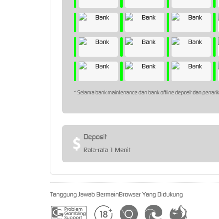
* Selama bank maintenance dan bank offline deposit dan penarik
Deposit
Rata-rata 1 Menit
Tanggung Jawab Bermain
Browser Yang Didukung