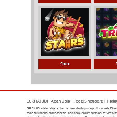
Stairs
CERITAJUDI - Agen Bola | Togel Singapore | Parla
CERITAJUDI adalah situs taruhan terbesar dan terpercaya di Indonesia. Dima
salah satu bandar bola indonesia yang didukung oleh customer service p