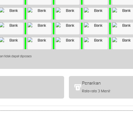
an tidak dapat diproses
Penarikan
Rata-rata 3 Menit