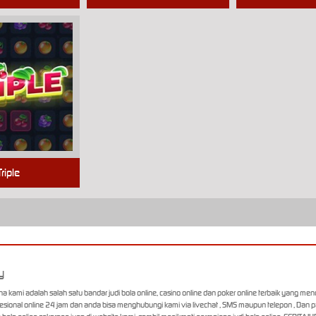
Triple
y
na kami adalah salah satu bandar judi bola online, casino online dan poker online terbaik yang m
rofesional online 24 jam dan anda bisa menghubungi kami via livechat , SMS maupun telepon , 