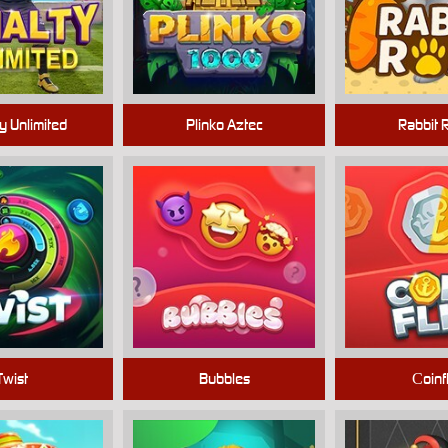
y Unlimited
Plinko Aztec
Rabbit 
Twist
Bubbles
Сoinfl