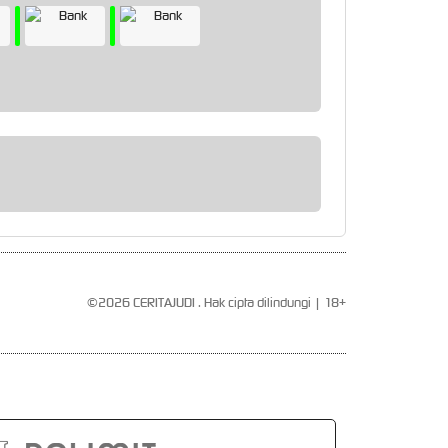
©2026 CERITAJUDI . Hak cipta dilindungi | 18+