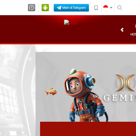
Main di Telegram
HO