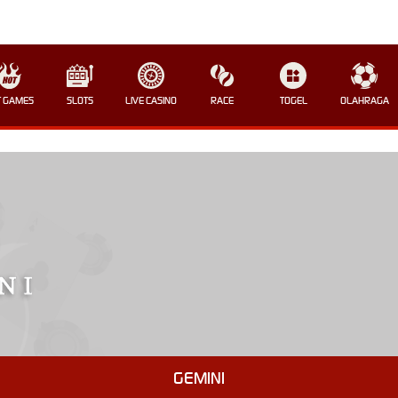
T GAMES
SLOTS
LIVE CASINO
RACE
TOGEL
OLAHRAGA
GEMINI