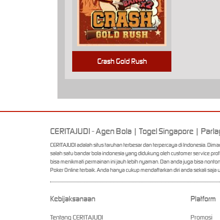
Crash Gold Rush
CERITAJUDI - Agen Bola | Togel Singapore | Parla
CERITAJUDI adalah situs taruhan terbesar dan terpercaya di Indonesia. Dima
salah satu bandar bola indonesia yang didukung oleh customer service p
bisa menikmati permainan ini jauh lebih nyaman. Dan anda juga bisa nonton
Poker Online terbaik. Anda hanya cukup mendaftarkan diri anda sekali sa
Kebijaksanaan
Platform
Tentang CERITAJUDI
Promosi