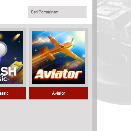
assic
Aviator