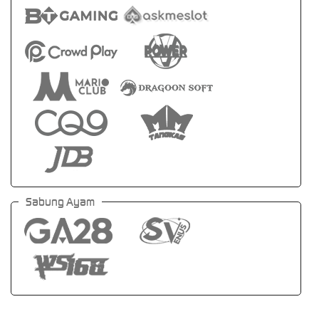
Sabung Ayam