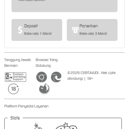
Deposit
Penarikan
Rata-rata 1 Menit
Rata-rata 3 Menit
Tanggung Jawab
Browser Yang
Bermain
Didukung
©2026 CERITAJUDI . Hak cipta
dilindungi | 18+
Platform Penyedia Layanan
Slots