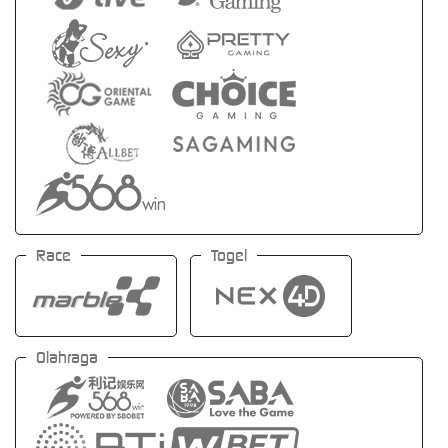
Race
Togel
Olahraga