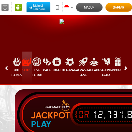
Main di
MASUK
DAFTAR
Telegram
HOT
SLOTS
LIVE
RACE
TOGEL
OLAHRAGA
CRASH
ARCADE
SABUNG
PROMOSI
GAMES
CASINO
GAME
AYAM
IDR
12,731,
JACKPOT
PLAY