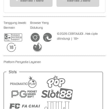
Rata-rata 1 Menit
Rata-rata 3 Menit
Tanggung Jawab
Browser Yang
Bermain
Didukung
©2026 CERITAJUDI . Hak cipta
dilindungi | 18+
Platform Penyedia Layanan
Slots