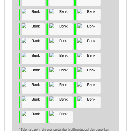
* Selama bank maintenance dan bank offline deposit dan penarikan