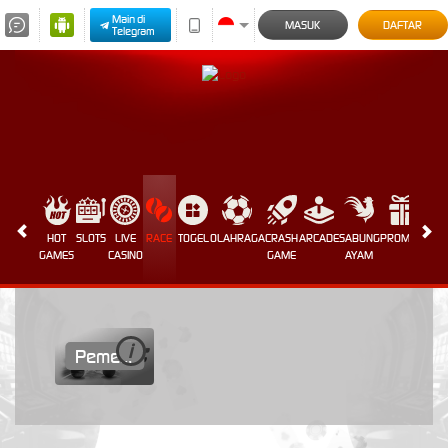
Main di
MASUK
DAFTAR
Telegram
HOT
SLOTS
LIVE
RACE
TOGEL
OLAHRAGA
CRASH
ARCADE
SABUNG
PROMOSI
GAMES
CASINO
GAME
AYAM
i