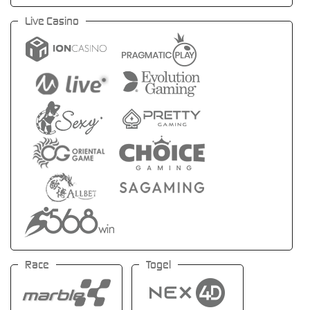
Live Casino
Race
Togel