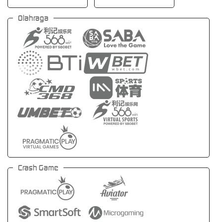
Olahraga
Crash Game