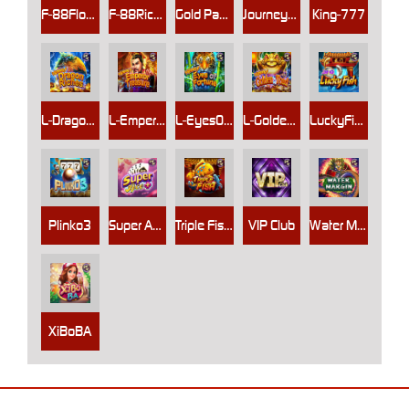
F-88Flower(H5)
F-88Riches(H5)
Gold Panda(H5)
JourneyToTheWest
King-777
L-DragonRiches
L-EmperorTreasure
L-EyesOfFortune
L-GoldenToad
LuckyFish
Plinko3
Super Ace+
Triple Fish(H5)
VIP Club
Water Margin(H5)
XiBoBA