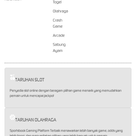
Togel
Olahraga
Crash
Game
Arcade
Sabung
Ayam
TARUHAN SLOT
Penyedia slot online dengan beragam pilihan game menarik yang memudahkan
pemain untuk mencapai jackpot
TARUHAN OLAHRAGA
Sportsbook Gaming Platform Terbaik menawarkan lebih banyak game, odds yang
lebih tinggi, dan menyediakan pilihan yang lebih banyak untuk pemain.