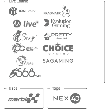
Live Casino
Race
Togel