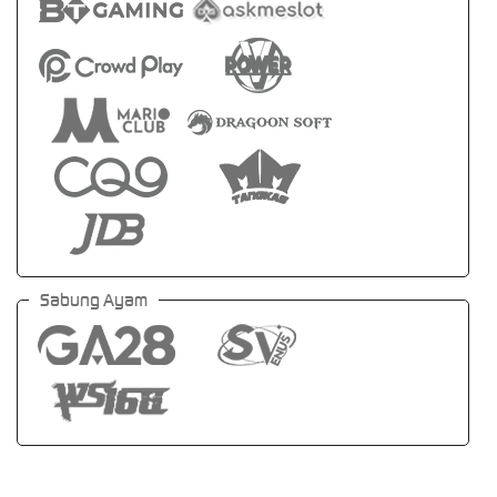
Sabung Ayam