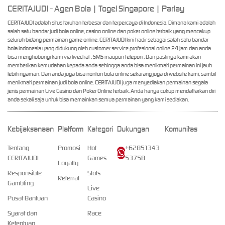
CERITAJUDI - Agen Bola | Togel Singapore | Parlay
CERITAJUDI adalah situs taruhan terbesar dan terpercaya di Indonesia. Dimana kami adalah
salah satu bandar judi bola online, casino online dan poker online terbaik yang mencakup
seluruh bidang permainan game online. CERITAJUDI kini hadir sebagai salah satu bandar
bola indonesia yang didukung oleh customer service profesional online 24 jam dan anda
bisa menghubungi kami via livechat , SMS maupun telepon , Dan pastinya kami akan
memberikan kemudahan kepada anda sehingga anda bisa menikmati permainan ini jauh
lebih nyaman. Dan anda juga bisa nonton bola online sekarang juga di website kami, sambil
menikmati permainan judi bola online. CERITAJUDI juga menyediakan permainan segala
jenis permainan Live Casino dan Poker Online terbaik. Anda hanya cukup mendaftarkan diri
anda sekali saja untuk bisa memainkan semua permainan yang kami sediakan.
Kebijaksanaan
Platform
Kategori
Dukungan
Komunitas
Tentang
Promosi
Hot
+62851343
CERITAJUDI
Games
53758
Loyalty
Responsible
Slots
Referral
Gambling
Live
Pusat Bantuan
Casino
Syarat dan
Race
Ketentuan