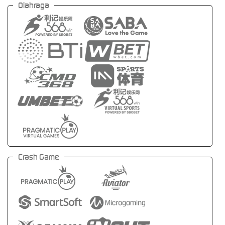
Olahraga
Crash Game