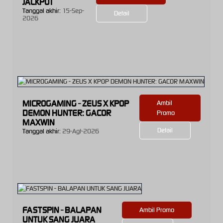
JACKPOT
Tanggal akhir:
15-Sep-
Detail
2026
MICROGAMING - ZEUS X KPOP
Ambil
DEMON HUNTER: GACOR
Promo
MAXWIN
Detail
Tanggal akhir:
29-Agt-2026
FASTSPIN - BALAPAN
Ambil Promo
UNTUK SANG JUARA