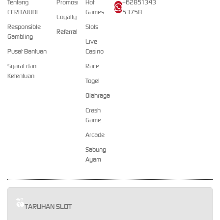
Tentang
Promosi
Hot
+62851343
CERITAJUDI
Games
53758
Loyalty
Responsible
Slots
Referral
Gambling
Live
Pusat Bantuan
Casino
Syarat dan
Race
Ketentuan
Togel
Olahraga
Crash
Game
Arcade
Sabung
Ayam
TARUHAN SLOT