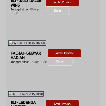
JILI - DAILY GACOR
Ambil Promo
WINS
Tanggal akhir:
18-Agt-
Detail
2026
FACHAI - GEBYAR
Ambil Promo
HADIAH
Detail
Tanggal akhir:
25-Agt-2026
JILI - LEGENDA
Ambil Promo