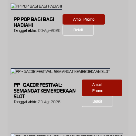
PP POP BAGI BAGI
Ambil Promo
HADIAH!
Detail
Tanggal akhir:
09-Agt-2026
PP - GACOR FESTIVAL:
Ambil
SEMANGAT KEMERDEKAAN
Promo
SLOT
Detail
Tanggal akhir:
23-Agt-2026