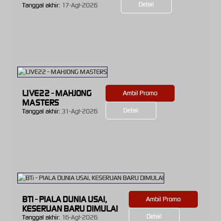
Detail
Tanggal akhir:
17-Agt-2026
LIVE22 - MAHJONG
Ambil Promo
MASTERS
Detail
Tanggal akhir:
31-Agt-2026
BTI - PIALA DUNIA USAI,
Ambil Promo
KESERUAN BARU DIMULAI
Detail
Tanggal akhir:
16-Agt-2026