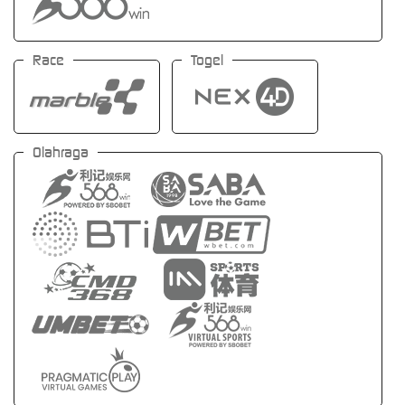
Race
Togel
Olahraga