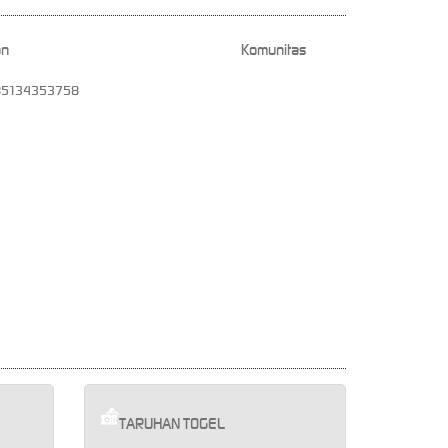
an
Komunitas
85134353758
TARUHAN TOGEL