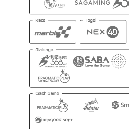
Race
Togel
Olahraga
Crash Game