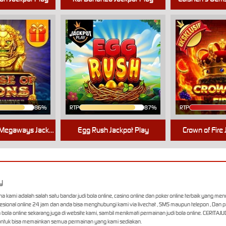
86%
RTP
87%
RTP
House of Lions Megaways Jackpot Play
Egg Rush Jackpot Play
Crown of Fire
y
na kami adalah salah satu bandar judi bola online, casino online dan poker online terbaik yang m
rofesional online 24 jam dan anda bisa menghubungi kami via livechat , SMS maupun telepon , 
 bola online sekarang juga di website kami, sambil menikmati permainan judi bola online. CERITA
ja untuk bisa memainkan semua permainan yang kami sediakan.