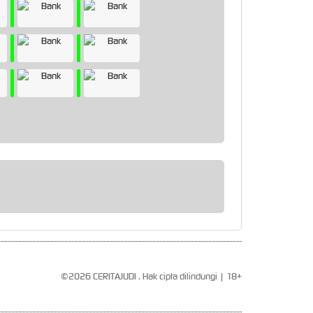
©2026 CERITAJUDI . Hak cipta dilindungi | 18+