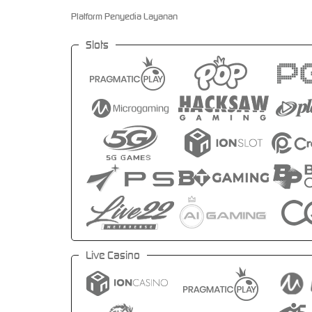
Platform Penyedia Layanan
Slots
Live Casino