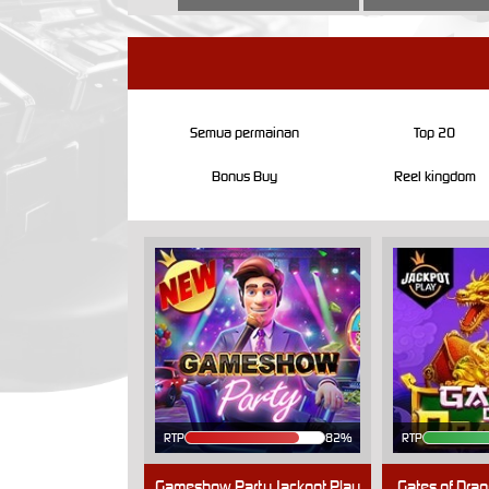
Semua permainan
Top 20
Bonus Buy
Reel kingdom
RTP
82%
RTP
Gameshow Party Jackpot Play
Gates of Drag