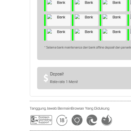
* Selama bank maintenance dan bank offline deposit dan penarik
Deposit
Rata-rata 1 Menit
Tanggung Jawab Bermain
Browser Yang Didukung